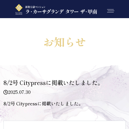
TOP
トップ
お知らせ
POSITION
ポジション
LOCATION
ロケーション
DESIGN
デザイン
8/2号 Citypressに掲載いたしました。
LAND PLAN
ランドプラン
2025.07.30
PLAN
8/2号 Citypressに掲載いたしました。
間取り
FACILITY
設備・仕様