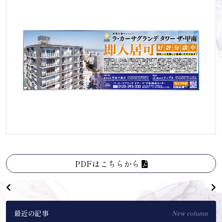
SAFETY
安心・安全
BRAND
実績
OUTLINE
物件概要
現地・モデルルーム案内図
来場予約
資料請求
PDFはこちらから
最近の記事
New column